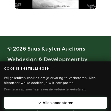
© 2026 Suus Kuyten Auctions
Webdesign & Development by
COOKIE INSTELLINGEN
Modern Visuals
Wij gebruiken cookies om je ervaring te verbeteren. Kies
hieronder welke cookies je wilt accepteren.
VEILINGVOORWAARDEN (NL)
Door te accepteren help je ons de website te verbeteren.
TERMS AND CONDITIONS (EN)
DISCLAIMER (NL)
✓
Alles accepteren
DISCLAIMER (EN)