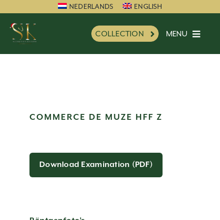
Skip
NEDERLANDS
ENGLISH
to
MENU
COLLECTION
content
HOME
SK FAVORITE
NEW
INFORMATION
COMMERCE DE MUZE HFF Z
IMPRESSION
CHARITY
REFERENCES
Download Examination (PDF)
NEWS
PARTNERS